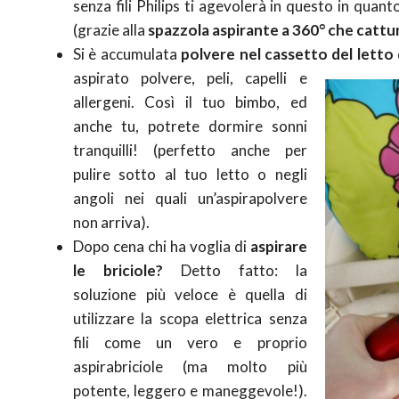
senza fili Philips ti agevolerà in questo in quant
(grazie alla
spazzola aspirante a 360° che cattura
Si è accumulata
polvere nel cassetto del letto
aspirato polvere, peli, capelli e
allergeni. Così il tuo bimbo, ed
anche tu, potrete dormire sonni
tranquilli! (perfetto anche per
pulire sotto al tuo letto o negli
angoli nei quali un’aspirapolvere
non arriva).
Dopo cena chi ha voglia di
aspirare
le briciole?
Detto fatto: la
soluzione più veloce è quella di
utilizzare la scopa elettrica senza
fili come un vero e proprio
aspirabriciole (ma molto più
potente, leggero e maneggevole!).