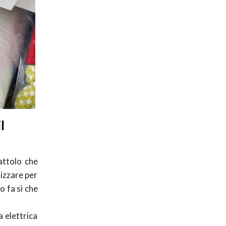
l
attolo che
lizzare per
o fa sì che
a elettrica