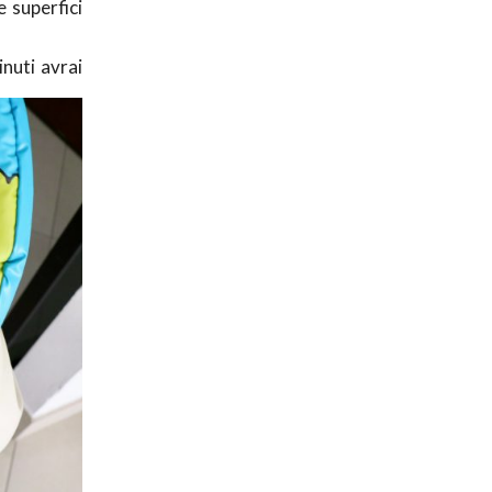
e superfici
nuti avrai