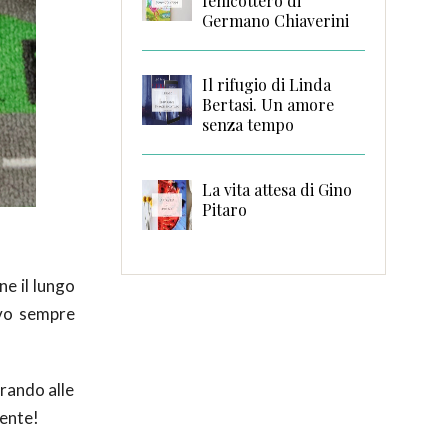
fenicottero di
Germano Chiaverini
Il rifugio di Linda
Bertasi. Un amore
senza tempo
La vita attesa di Gino
Pitaro
ne il lungo
ivo sempre
trando alle
mente!