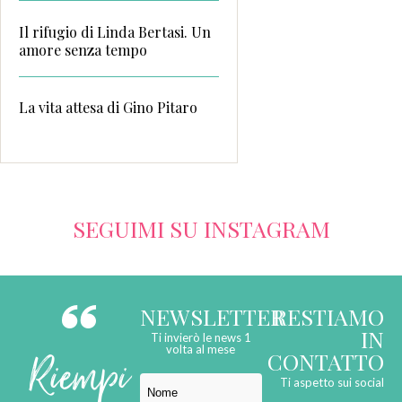
Il rifugio di Linda Bertasi. Un
amore senza tempo
La vita attesa di Gino Pitaro
SEGUIMI SU INSTAGRAM
NEWSLETTER
RESTIAMO
IN
Ti invierò le news 1
Riempi
volta al mese
CONTATTO
Ti aspetto sui social