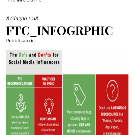
FTC_INFOGRPHIC
SERVIZI
8 Giugno 2018
FTC_INFOGRPHIC
COLLABORAZIONI
Pubblicato in
CONTATTI