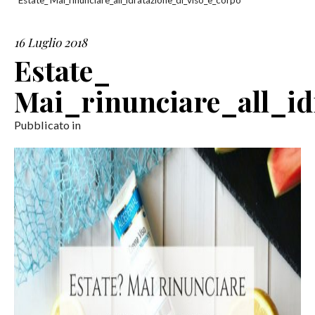
Estate_ Mai_rinunciare_all_idratazione_di_viso_e_corpo
SERVIZI
16 Luglio 2018
Estate_
COLLABORAZIONI
Mai_rinunciare_all_i
CONTATTI
Pubblicato in