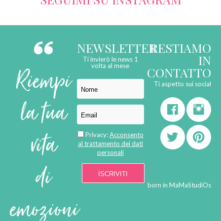
NEWSLETTER
RESTIAMO
IN
Ti invierò le news 1
Riempi
volta al mese
CONTATTO
Ti aspetto sui social
la tua
vita
Privacy:
Acconsento
al trattamento dei dati
personali
di
born in
MaMaStudiOs
emozioni