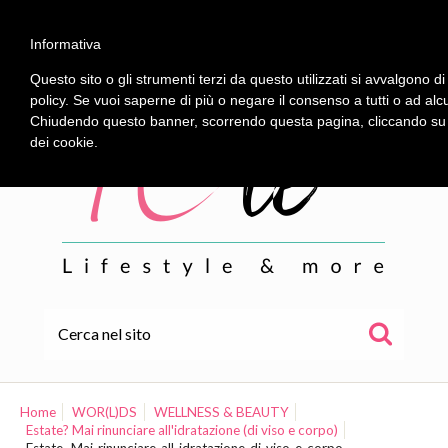
Informativa
Questo sito o gli strumenti terzi da questo utilizzati si avvalgono di
policy. Se vuoi saperne di più o negare il consenso a tutti o ad alc
Chiudendo questo banner, scorrendo questa pagina, cliccando su u
dei cookie.
HOME
ALE
Home
WOR(L)DS
WELLNESS & BEAUTY
Estate? Mai rinunciare all'idratazione (di viso e corpo)
WOR(L)DS