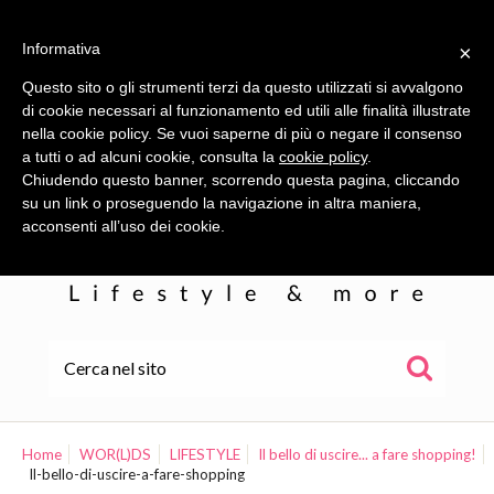
Informativa
×
Questo sito o gli strumenti terzi da questo utilizzati si avvalgono
di cookie necessari al funzionamento ed utili alle finalità illustrate
nella cookie policy. Se vuoi saperne di più o negare il consenso
a tutti o ad alcuni cookie, consulta la
cookie policy
.
Chiudendo questo banner, scorrendo questa pagina, cliccando
su un link o proseguendo la navigazione in altra maniera,
acconsenti all’uso dei cookie.
HOME
ALE
Home
WOR(L)DS
LIFESTYLE
Il bello di uscire... a fare shopping!
Il-bello-di-uscire-a-fare-shopping
WOR(L)DS