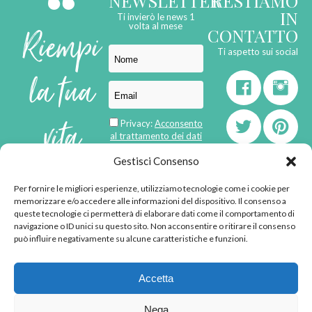
NEWSLETTER
RESTIAMO
IN
Ti invierò le news 1
Riempi
volta al mese
CONTATTO
Ti aspetto sui social
la tua
vita
Privacy:
Acconsento
al trattamento dei dati
personali
di
Gestisci Consenso
Per fornire le migliori esperienze, utilizziamo tecnologie come i cookie per
born in
MaMaStudiOs
memorizzare e/o accedere alle informazioni del dispositivo. Il consenso a
emozioni
queste tecnologie ci permetterà di elaborare dati come il comportamento di
navigazione o ID unici su questo sito. Non acconsentire o ritirare il consenso
può influire negativamente su alcune caratteristiche e funzioni.
© 2013 - 2026 - Tutti i
Accetta
diritti riservati
"L'angolino di Ale" di
Nega