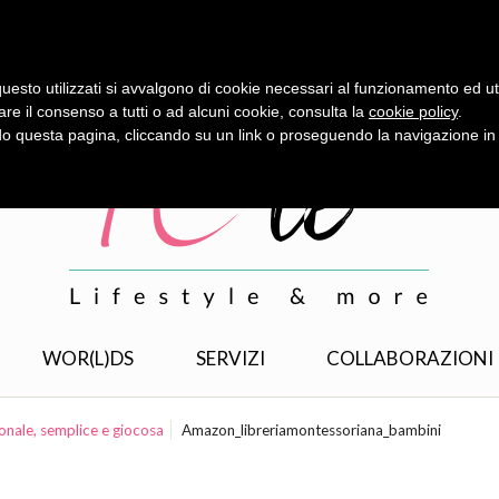
uesto utilizzati si avvalgono di cookie necessari al funzionamento ed utili 
are il consenso a tutti o ad alcuni cookie, consulta la
cookie policy
.
 questa pagina, cliccando su un link o proseguendo la navigazione in a
WOR(L)DS
SERVIZI
COLLABORAZIONI
onale, semplice e giocosa
Amazon_libreriamontessoriana_bambini