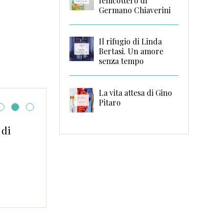
fenicottero di
Germano Chiaverini
Il rifugio di Linda
Bertasi. Un amore
senza tempo
La vita attesa di Gino
Pitaro
Kids Books: i libri per baby
lettori #1