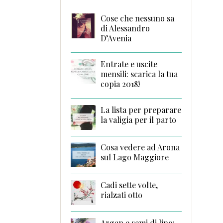
Cose che nessuno sa
di Alessandro
D’Avenia
Entrate e uscite
mensili: scarica la tua
copia 2018!
La lista per preparare
la valigia per il parto
Cosa vedere ad Arona
sul Lago Maggiore
Cadi sette volte,
rialzati otto
Argan e semi di lino: