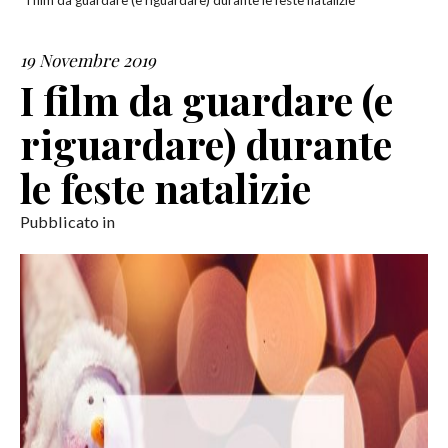
I film da guardare (e riguardare) durante le feste natalizie
SERVIZI
19 Novembre 2019
I film da guardare (e
COLLABORAZIONI
riguardare) durante
CONTATTI
le feste natalizie
Pubblicato in