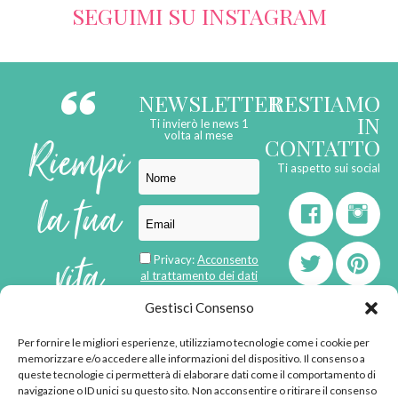
SEGUIMI SU INSTAGRAM
NEWSLETTER
RESTIAMO
IN
Ti invierò le news 1
Riempi
volta al mese
CONTATTO
Ti aspetto sui social
la tua
vita
Privacy:
Acconsento
al trattamento dei dati
personali
di
Gestisci Consenso
Per fornire le migliori esperienze, utilizziamo tecnologie come i cookie per
born in
MaMaStudiOs
memorizzare e/o accedere alle informazioni del dispositivo. Il consenso a
emozioni
queste tecnologie ci permetterà di elaborare dati come il comportamento di
navigazione o ID unici su questo sito. Non acconsentire o ritirare il consenso