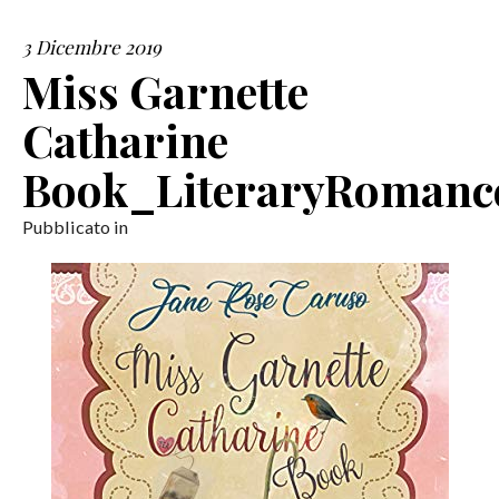
3 Dicembre 2019
SERVIZI
Miss Garnette
COLLABORAZIONI
Catharine
CONTATTI
Book_LiteraryRomanc
Pubblicato in