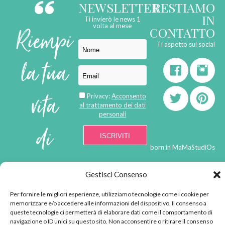
NEWSLETTER
RESTIAMO
IN
Ti invierò le news 1
Riempi
volta al mese
CONTATTO
Ti aspetto sui social
la tua
vita
Privacy:
Acconsento
al trattamento dei dati
personali
di
born in
MaMaStudiOs
emozioni
Gestisci Consenso
Per fornire le migliori esperienze, utilizziamo tecnologie come i cookie per
© 2013 - 2026 - Tutti i
memorizzare e/o accedere alle informazioni del dispositivo. Il consenso a
queste tecnologie ci permetterà di elaborare dati come il comportamento di
diritti riservati
navigazione o ID unici su questo sito. Non acconsentire o ritirare il consenso
"L'angolino di Ale" di