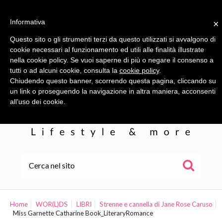
Informativa
×
Questo sito o gli strumenti terzi da questo utilizzati si avvalgono di
cookie necessari al funzionamento ed utili alle finalità illustrate
nella cookie policy. Se vuoi saperne di più o negare il consenso a
tutti o ad alcuni cookie, consulta la
cookie policy
.
Chiudendo questo banner, scorrendo questa pagina, cliccando su
un link o proseguendo la navigazione in altra maniera, acconsenti
all’uso dei cookie.
HOME
ALE
Home
WOR(L)DS
LIBRI
Strenne e cannella di Jane Rose Caruso
Miss Garnette Catharine Book_LiteraryRomance
WOR(L)DS