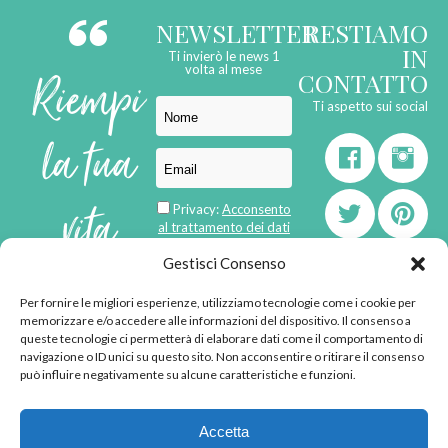
NEWSLETTER
RESTIAMO
IN
Ti invierò le news 1
Riempi
volta al mese
CONTATTO
Ti aspetto sui social
la tua
vita
Privacy:
Acconsento
al trattamento dei dati
personali
di
Gestisci Consenso
Per fornire le migliori esperienze, utilizziamo tecnologie come i cookie per
born in
MaMaStudiOs
memorizzare e/o accedere alle informazioni del dispositivo. Il consenso a
emozioni
queste tecnologie ci permetterà di elaborare dati come il comportamento di
navigazione o ID unici su questo sito. Non acconsentire o ritirare il consenso
può influire negativamente su alcune caratteristiche e funzioni.
© 2013 - 2026 - Tutti i
Accetta
diritti riservati