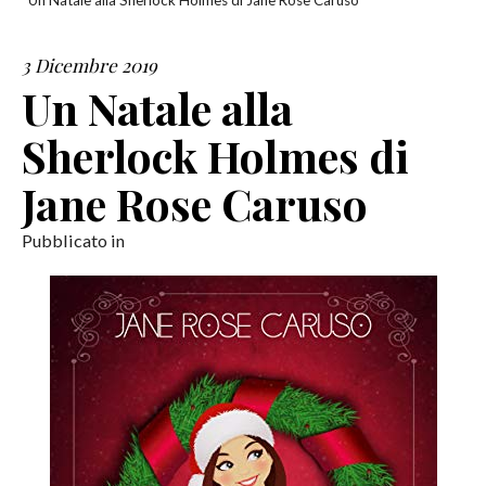
Un Natale alla Sherlock Holmes di Jane Rose Caruso
SERVIZI
3 Dicembre 2019
Un Natale alla
COLLABORAZIONI
Sherlock Holmes di
CONTATTI
Jane Rose Caruso
Pubblicato in