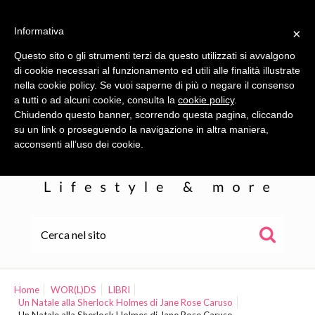
Informativa
×
Questo sito o gli strumenti terzi da questo utilizzati si avvalgono
di cookie necessari al funzionamento ed utili alle finalità illustrate
nella cookie policy. Se vuoi saperne di più o negare il consenso
a tutti o ad alcuni cookie, consulta la
cookie policy
.
Chiudendo questo banner, scorrendo questa pagina, cliccando
su un link o proseguendo la navigazione in altra maniera,
acconsenti all’uso dei cookie.
HOME
ALE
Home
WOR(L)DS
LIBRI
Un Natale alla Sherlock Holmes di Jane Rose Caruso
WOR(L)DS