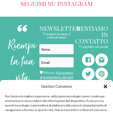
SEGUIMI SU INSTAGRAM
NEWSLETTER
RESTIAMO
IN
Ti invierò le news 1
Riempi
volta al mese
CONTATTO
Ti aspetto sui social
la tua
vita
Privacy:
Acconsento
al trattamento dei dati
personali
di
Gestisci Consenso
Per fornire le migliori esperienze, utilizziamo tecnologie come i cookie per
born in
MaMaStudiOs
memorizzare e/o accedere alle informazioni del dispositivo. Il consenso a
emozioni
queste tecnologie ci permetterà di elaborare dati come il comportamento di
navigazione o ID unici su questo sito. Non acconsentire o ritirare il consenso