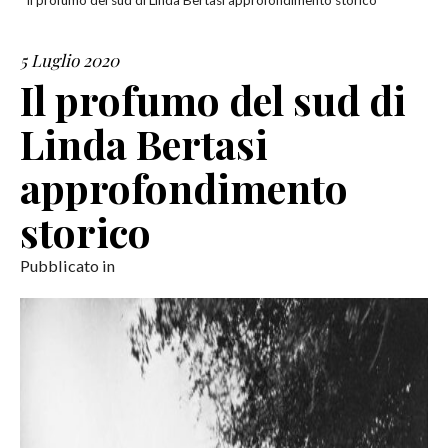
Il profumo del sud di Linda Bertasi approfondimento storico
SERVIZI
5 Luglio 2020
Il profumo del sud di
COLLABORAZIONI
Linda Bertasi
CONTATTI
approfondimento
storico
Pubblicato in