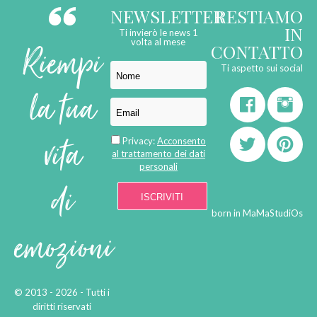
NEWSLETTER
RESTIAMO
IN
Ti invierò le news 1
Riempi
volta al mese
CONTATTO
Ti aspetto sui social
la tua
vita
Privacy:
Acconsento
al trattamento dei dati
personali
di
born in
MaMaStudiOs
emozioni
© 2013 - 2026 - Tutti i
diritti riservati