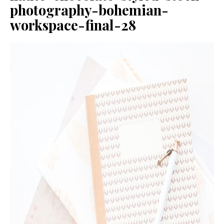
photography-bohemian-
workspace-final-28
SERVIZI
COLLABORAZIONI
CONTATTI