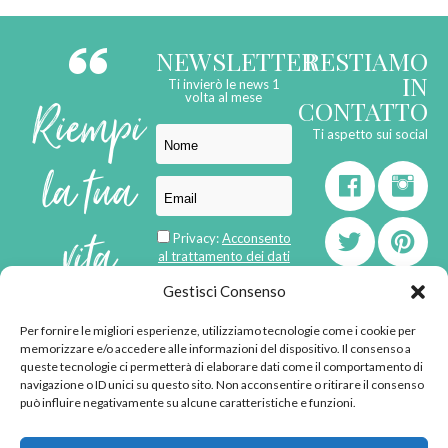
NEWSLETTER
RESTIAMO
IN
Ti invierò le news 1
Riempi
volta al mese
CONTATTO
Ti aspetto sui social
la tua
vita
Privacy:
Acconsento
al trattamento dei dati
personali
di
Gestisci Consenso
Per fornire le migliori esperienze, utilizziamo tecnologie come i cookie per
born in
MaMaStudiOs
memorizzare e/o accedere alle informazioni del dispositivo. Il consenso a
emozioni
queste tecnologie ci permetterà di elaborare dati come il comportamento di
navigazione o ID unici su questo sito. Non acconsentire o ritirare il consenso
può influire negativamente su alcune caratteristiche e funzioni.