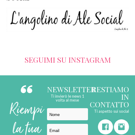
SERVIZI
COLLABORAZIONI
CONTATTI
SEGUIMI SU INSTAGRAM
NEWSLETTER
RESTIAMO
IN
Ti invierò le news 1
Riempi
volta al mese
CONTATTO
Ti aspetto sui social
la tua