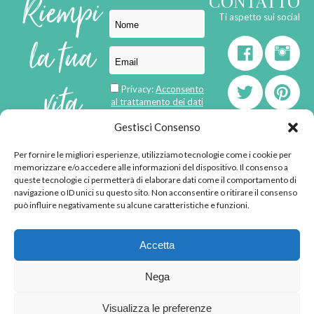
Riempi
CONTATTO
Ti aspetto sui social
la tua
vita
Privacy:
Acconsento
al trattamento dei dati
personali
di
Gestisci Consenso
Per fornire le migliori esperienze, utilizziamo tecnologie come i cookie per
born in
MaMaStudiOs
memorizzare e/o accedere alle informazioni del dispositivo. Il consenso a
emozioni
queste tecnologie ci permetterà di elaborare dati come il comportamento di
navigazione o ID unici su questo sito. Non acconsentire o ritirare il consenso
può influire negativamente su alcune caratteristiche e funzioni.
© 2013 - 2026 - Tutti i
Accetta
diritti riservati
"L'angolino di Ale" di
Nega
Alessandra Voto -
angolinodiale@gmail.com
Visualizza le preferenze
P.IVA 02592570036 -