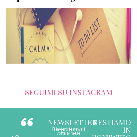
SERVIZI
COLLABORAZIONI
CONTATTI
SEGUIMI SU INSTAGRAM
NEWSLETTER
RESTIAMO
IN
Ti invierò le news 1
volta al mese