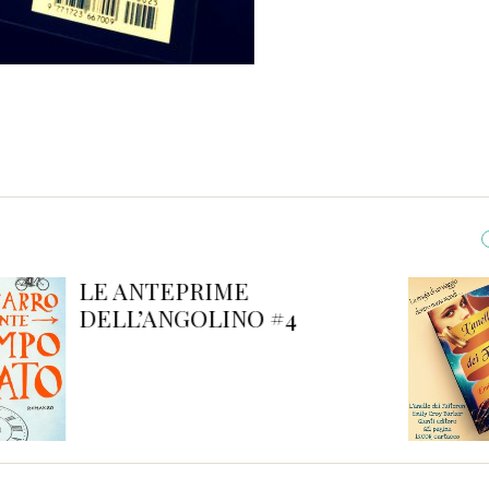
L’anello dei Faitoren
Croy Barker