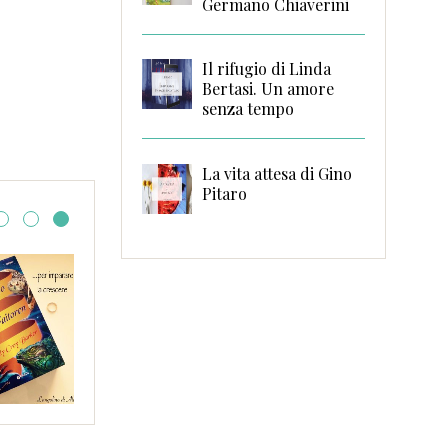
Germano Chiaverini
Il rifugio di Linda
Bertasi. Un amore
senza tempo
La vita attesa di Gino
Pitaro
 di Emily
Caro scrittore eme
scrivermi…