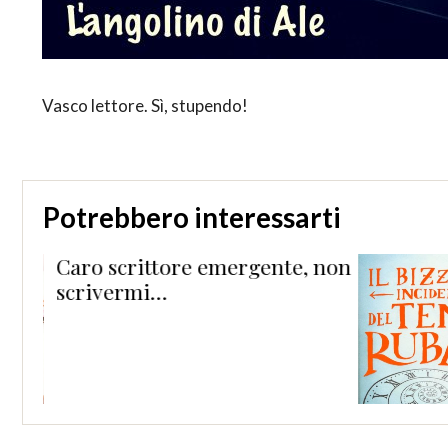
Vasco lettore. Sì, stupendo!
Potrebbero interessarti
te, non
LE ANTEPRIME
DELL’ANGOLINO #4