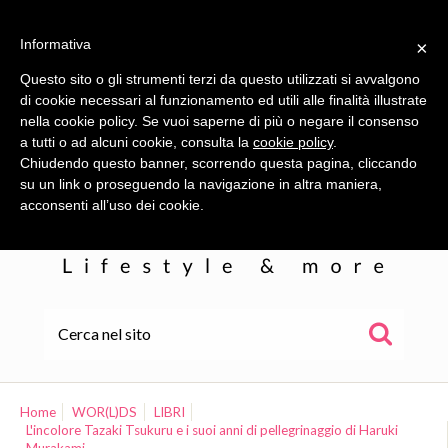
Informativa
×
Questo sito o gli strumenti terzi da questo utilizzati si avvalgono
di cookie necessari al funzionamento ed utili alle finalità illustrate
nella cookie policy. Se vuoi saperne di più o negare il consenso
a tutti o ad alcuni cookie, consulta la
cookie policy
.
Chiudendo questo banner, scorrendo questa pagina, cliccando
su un link o proseguendo la navigazione in altra maniera,
acconsenti all’uso dei cookie.
HOME
ALE
Home
WOR(L)DS
LIBRI
L'incolore Tazaki Tsukuru e i suoi anni di pellegrinaggio di Haruki
WOR(L)DS