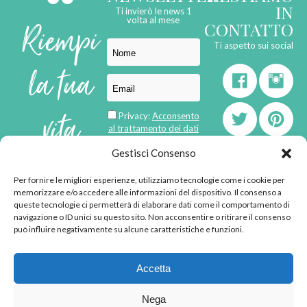
IN
Ti invierò le news 1
Riempi
volta al mese
CONTATTO
Ti aspetto sui social
la tua
vita
Privacy:
Acconsento
al trattamento dei dati
personali
di
Gestisci Consenso
Per fornire le migliori esperienze, utilizziamo tecnologie come i cookie per
born in
MaMaStudiOs
memorizzare e/o accedere alle informazioni del dispositivo. Il consenso a
emozioni
queste tecnologie ci permetterà di elaborare dati come il comportamento di
navigazione o ID unici su questo sito. Non acconsentire o ritirare il consenso
può influire negativamente su alcune caratteristiche e funzioni.
© 2013 - 2026 - Tutti i
Accetta
diritti riservati
"L'angolino di Ale" di
Nega
Alessandra Voto -