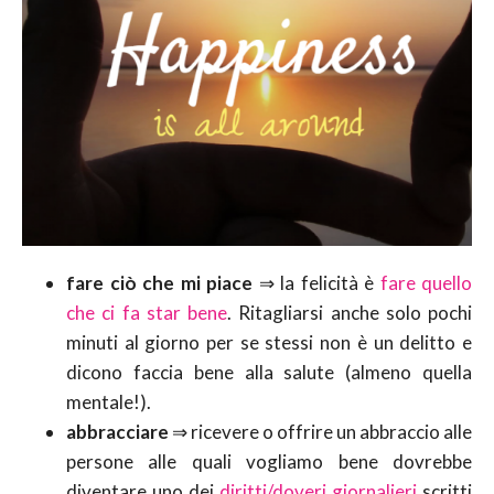
fare ciò che mi piace
⇒ la felicità è
fare quello
che ci fa star bene
. Ritagliarsi anche solo pochi
minuti al giorno per se stessi non è un delitto e
dicono faccia bene alla salute (almeno quella
mentale!).
abbracciare
⇒ ricevere o offrire un abbraccio alle
persone alle quali vogliamo bene dovrebbe
diventare uno dei
diritti/doveri giornalieri
scritti