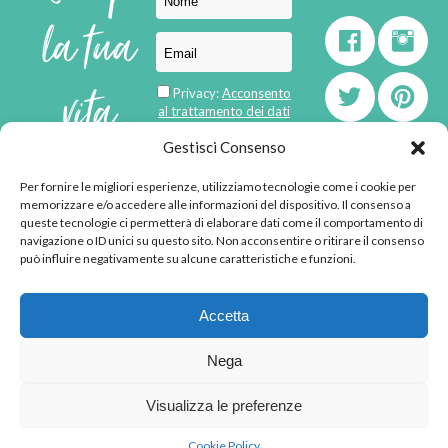
la tua
vita
Privacy:
Acconsento
al trattamento dei dati
personali
di
Gestisci Consenso
Per fornire le migliori esperienze, utilizziamo tecnologie come i cookie per
born in
MaMaStudiOs
memorizzare e/o accedere alle informazioni del dispositivo. Il consenso a
emozioni
queste tecnologie ci permetterà di elaborare dati come il comportamento di
navigazione o ID unici su questo sito. Non acconsentire o ritirare il consenso
può influire negativamente su alcune caratteristiche e funzioni.
© 2013 - 2026 - Tutti i
Accetta
diritti riservati
"L'angolino di Ale" di
Nega
Alessandra Voto -
angolinodiale@gmail.com
Visualizza le preferenze
P.IVA 02592570036 -
Privacy Policy
-
Cookie
Cookie Policy
Policy
-
Disclaimer