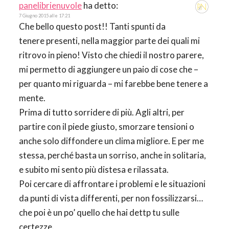
panelibrienuvole
ha detto:
7 Giugno 2015 alle 17:21
Che bello questo post!! Tanti spunti da
tenere presenti, nella maggior parte dei quali mi
ritrovo in pieno! Visto che chiedi il nostro parere,
mi permetto di aggiungere un paio di cose che –
per quanto mi riguarda – mi farebbe bene tenere a
mente.
Prima di tutto sorridere di più. Agli altri, per
partire con il piede giusto, smorzare tensioni o
anche solo diffondere un clima migliore. E per me
stessa, perché basta un sorriso, anche in solitaria,
e subito mi sento più distesa e rilassata.
Poi cercare di affrontare i problemi e le situazioni
da punti di vista differenti, per non fossilizzarsi…
che poi è un po’ quello che hai dettp tu sulle
certezze.