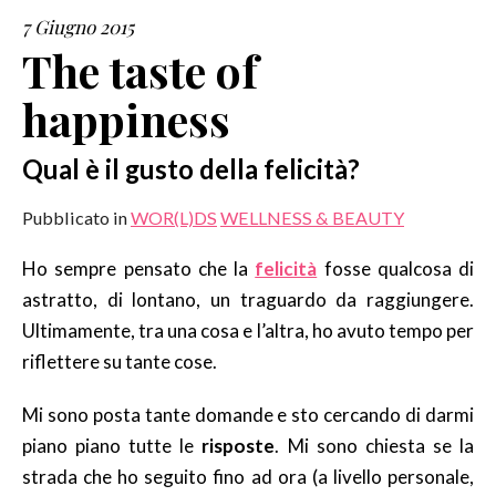
7 Giugno 2015
SERVIZI
The taste of
happiness
COLLABORAZIONI
CONTATTI
Qual è il gusto della felicità?
Pubblicato in
WOR(L)DS
WELLNESS & BEAUTY
Ho sempre pensato che la
felicità
fosse qualcosa di
astratto, di lontano, un traguardo da raggiungere.
Ultimamente, tra una cosa e l’altra, ho avuto tempo per
riflettere su tante cose.
Mi sono posta tante domande e sto cercando di darmi
piano piano tutte le
risposte
. Mi sono chiesta se la
strada che ho seguito fino ad ora (a livello personale,