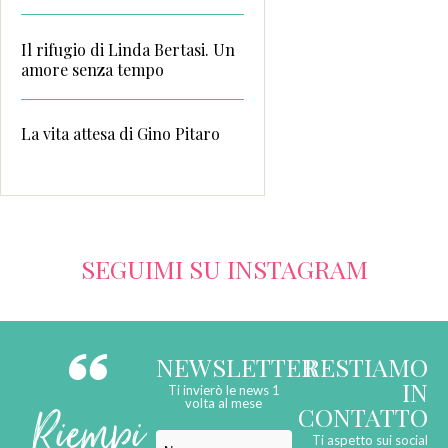
Il rifugio di Linda Bertasi. Un
amore senza tempo
La vita attesa di Gino Pitaro
SEGUIMI SU INSTAGRAM
NEWSLETTER
RESTIAMO
IN
Ti invierò le news 1
Riempi
volta al mese
CONTATTO
Ti aspetto sui social