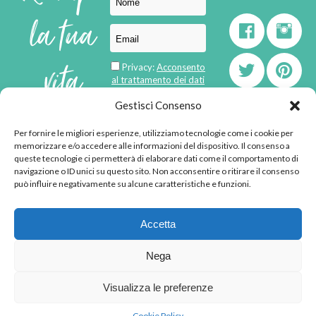
la tua
vita
Privacy:
Acconsento
al trattamento dei dati
personali
di
Gestisci Consenso
Per fornire le migliori esperienze, utilizziamo tecnologie come i cookie per
born in
MaMaStudiOs
memorizzare e/o accedere alle informazioni del dispositivo. Il consenso a
emozioni
queste tecnologie ci permetterà di elaborare dati come il comportamento di
navigazione o ID unici su questo sito. Non acconsentire o ritirare il consenso
può influire negativamente su alcune caratteristiche e funzioni.
© 2013 - 2026 - Tutti i
Accetta
diritti riservati
"L'angolino di Ale" di
Nega
Alessandra Voto -
angolinodiale@gmail.com
Visualizza le preferenze
P.IVA 02592570036 -
Privacy Policy
-
Cookie
Cookie Policy