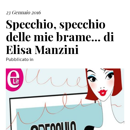
23 Gennaio 2016
SERVIZI
Specchio, specchio
COLLABORAZIONI
delle mie brame… di
CONTATTI
Elisa Manzini
Pubblicato in