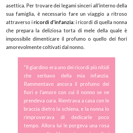
asettica. Per trovare dei legami sinceri all’interno della
sua famiglia, è necessario fare un viaggio a ritroso
attraverso i
ricordi d’infanzia
: i ricordi di quella nonna
che prepara la deliziosa torta di mele della quale è
impossibile dimenticare il profumo o quello dei fiori
amorevolmente coltivati dal nonno.
“Il giardino era uno dei ricordi più nitidi
che serbavo della mia infanzia.
Rammentavo ancora il profumo dei
fiori e l’amore con cui il nonno se ne
prendeva cura. Rientrava a casa con le
braccia dietro la schiena, e la nonna lo
rimproverava di dedicarle poco
tempo. Allora lui le porgeva una rosa