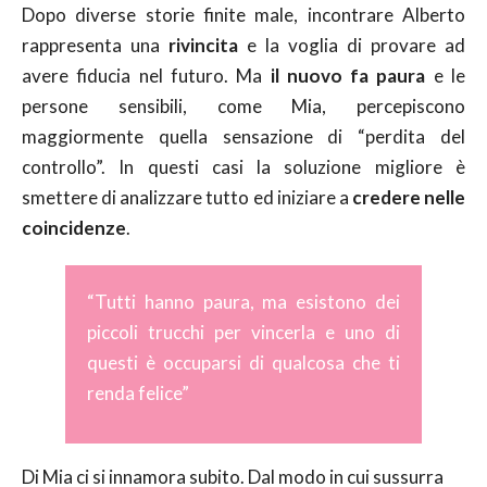
Dopo diverse storie finite male, incontrare Alberto
rappresenta una
rivincita
e la voglia di provare ad
avere fiducia nel futuro. Ma
il nuovo fa paura
e le
persone sensibili, come Mia, percepiscono
maggiormente quella sensazione di “perdita del
controllo”. In questi casi la soluzione migliore è
smettere di analizzare tutto ed iniziare a
credere nelle
coincidenze
.
“Tutti hanno paura, ma esistono dei
piccoli trucchi per vincerla e uno di
questi è occuparsi di qualcosa che ti
renda felice”
Di Mia ci si innamora subito. Dal modo in cui sussurra