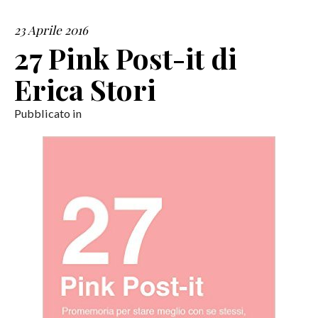
23 Aprile 2016
SERVIZI
27 Pink Post-it di
COLLABORAZIONI
Erica Stori
CONTATTI
Pubblicato in