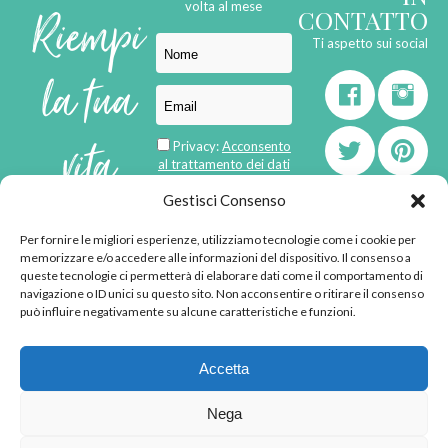
Riempi
volta al mese
CONTATTO
Ti aspetto sui social
la tua
vita
Privacy:
Acconsento
al trattamento dei dati
personali
di
Gestisci Consenso
Per fornire le migliori esperienze, utilizziamo tecnologie come i cookie per
born in
MaMaStudiOs
memorizzare e/o accedere alle informazioni del dispositivo. Il consenso a
emozioni
queste tecnologie ci permetterà di elaborare dati come il comportamento di
navigazione o ID unici su questo sito. Non acconsentire o ritirare il consenso
può influire negativamente su alcune caratteristiche e funzioni.
© 2013 - 2026 - Tutti i
Accetta
diritti riservati
"L'angolino di Ale" di
Nega
Alessandra Voto -
angolinodiale@gmail.com