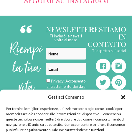
SEGUIMI SU INSTAGRAM
NEWSLETTER
RESTIAMO
IN
Ti invierò le news 1
Riempi
volta al mese
CONTATTO
Ti aspetto sui social
la tua
vita
Privacy:
Acconsento
al trattamento dei dati
personali
di
Gestisci Consenso
Per fornire le migliori esperienze, utilizziamo tecnologie come i cookie per
born in
MaMaStudiOs
memorizzare e/o accedere alle informazioni del dispositivo. Il consenso a
emozioni
queste tecnologie ci permetterà di elaborare dati come il comportamento di
navigazione o ID unici su questo sito. Non acconsentire o ritirare il consenso
può influire negativamente su alcune caratteristiche e funzioni.