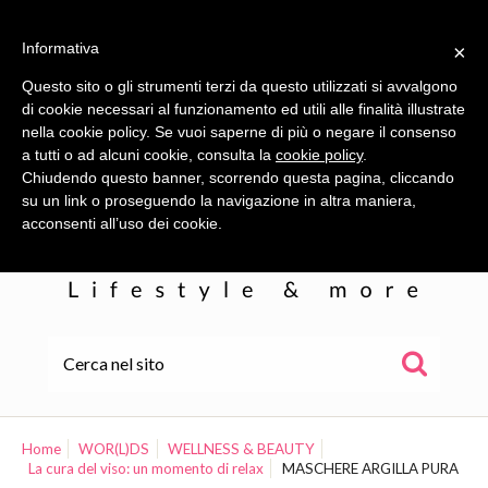
Informativa
×
Questo sito o gli strumenti terzi da questo utilizzati si avvalgono
di cookie necessari al funzionamento ed utili alle finalità illustrate
nella cookie policy. Se vuoi saperne di più o negare il consenso
a tutti o ad alcuni cookie, consulta la
cookie policy
.
Chiudendo questo banner, scorrendo questa pagina, cliccando
su un link o proseguendo la navigazione in altra maniera,
acconsenti all’uso dei cookie.
HOME
ALE
Home
WOR(L)DS
WELLNESS & BEAUTY
La cura del viso: un momento di relax
MASCHERE ARGILLA PURA
WOR(L)DS