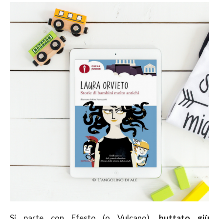
Si parte con Efesto (o Vulcano),
buttato giù