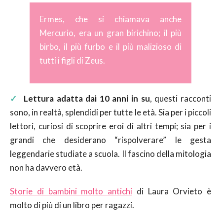
Ermes, che si chiamava anche
Mercurio, era un gran birichino; il più
birbo, il più furbo e il più malizioso di
tutti i figli di Zeus.
✓
Lettura adatta dai 10 anni in su
, questi racconti
sono, in realtà, splendidi per tutte le età. Sia per i piccoli
lettori, curiosi di scoprire eroi di altri tempi; sia per i
grandi che desiderano “rispolverare” le gesta
leggendarie studiate a scuola. Il fascino della mitologia
non ha davvero età.
Storie di bambini molto antichi
di Laura Orvieto è
molto di più di un libro per ragazzi.