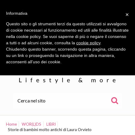
Informativa
×
Questo sito o gli strumenti terzi da questo utilizzati si avvalgono
di cookie necessari al funzionamento ed utili alle finalità illustrate
nella cookie policy. Se vuoi saperne di più o negare il consenso
a tutti o ad alcuni cookie, consulta la
cookie policy
.
Chiudendo questo banner, scorrendo questa pagina, cliccando
su un link o proseguendo la navigazione in altra maniera,
acconsenti all’uso dei cookie.
HOME
ALE
Home
WOR(L)DS
LIBRI
Storie di bambini molto antichi di Laura Orvieto
WOR(L)DS