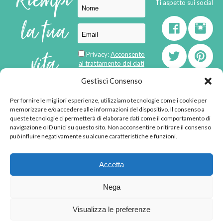
Riempi
Ti aspetto sui social
la tua
vita
Privacy:
Acconsento
al trattamento dei dati
personali
di
Gestisci Consenso
Per fornire le migliori esperienze, utilizziamo tecnologie come i cookie per
born in
MaMaStudiOs
memorizzare e/o accedere alle informazioni del dispositivo. Il consenso a
emozioni
queste tecnologie ci permetterà di elaborare dati come il comportamento di
navigazione o ID unici su questo sito. Non acconsentire o ritirare il consenso
può influire negativamente su alcune caratteristiche e funzioni.
© 2013 - 2026 - Tutti i
Accetta
diritti riservati
"L'angolino di Ale" di
Nega
Alessandra Voto -
angolinodiale@gmail.com
Visualizza le preferenze
P.IVA 02592570036 -
Privacy Policy
-
Cookie