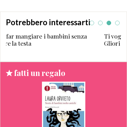
Potrebbero interessarti
ni senza
Ti voglio bene anche se… di Deb
Gliori
fatti un regalo