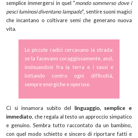
semplice immergersi in quel “
mondo sommerso dove i
pesci luminosi diventano lampade
“, sentire suoni magici
che incantano o coltivare semi che generano nuova
vita.
Le piccole radici cercavano la strada:
se la facevano coraggiosamente, anzi,
insinuandosi fra la terra e i sassi e
lottando contro ogni difficoltà,
sempre energiche e operose.
Ci si innamora subito del
linguaggio, semplice e
immediato
, che regala al testo un approccio simpatico
e genuino. Sembra tutto raccontato da un bambino,
con quel modo schietto e sincero di riportare fatti e