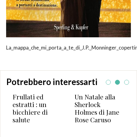
La_mappa_che_mi_porta_a_te_di_J.P._Monninger_coperti
Potrebbero interessarti
ullati ed
Un Natale alla
Paradi
tratti : un
Sherlock
Il des
icchiere di
Holmes di Jane
l’amor
alute
Rose Caruso
Patriz
Rogge