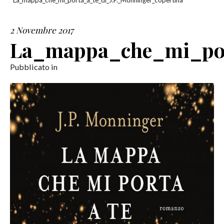
La_mappa_che_mi_porta_a_te_di_J.P._Monninger_copertina
SERVIZI
2 Novembre 2017
La_mappa_che_mi_por
COLLABORAZIONI
Pubblicato in
CONTATTI