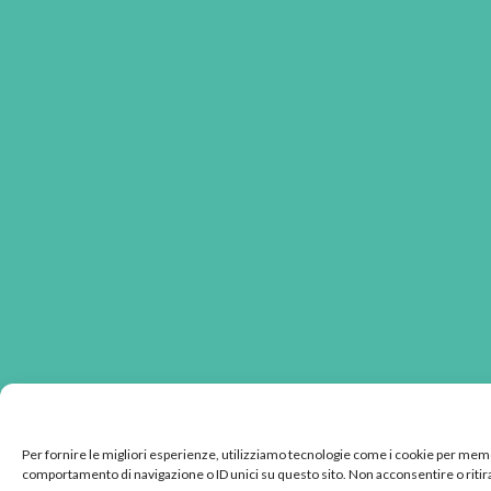
Per fornire le migliori esperienze, utilizziamo tecnologie come i cookie per memo
comportamento di navigazione o ID unici su questo sito. Non acconsentire o ritira