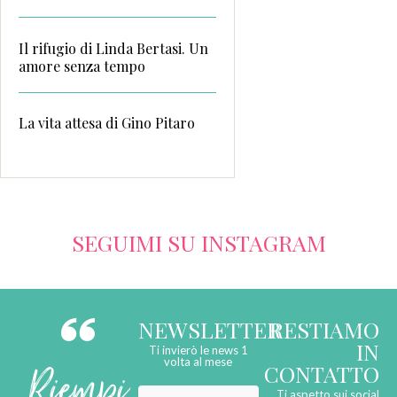
Il rifugio di Linda Bertasi. Un
amore senza tempo
La vita attesa di Gino Pitaro
SEGUIMI SU INSTAGRAM
NEWSLETTER
RESTIAMO
IN
Ti invierò le news 1
Riempi
volta al mese
CONTATTO
Ti aspetto sui social