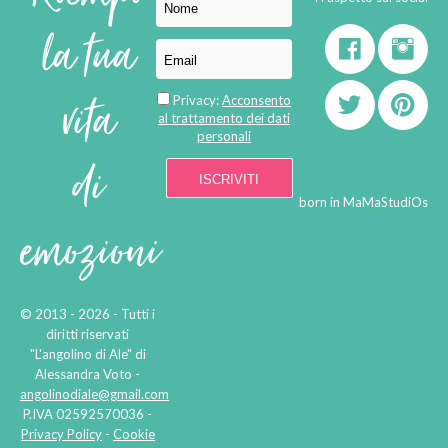
la tua
vita
Privacy:
Acconsento
al trattamento dei dati
personali
di
born in
MaMaStudiOs
emozioni
© 2013 - 2026 - Tutti i
diritti riservati
"L'angolino di Ale" di
Alessandra Voto -
angolinodiale@gmail.com
P.IVA 02592570036 -
Privacy Policy
-
Cookie