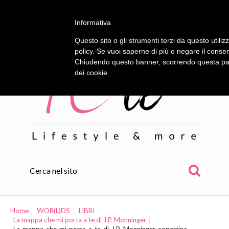
Informativa
Questo sito o gli strumenti terzi da questo utilizz
policy. Se vuoi saperne di più o negare il consen
Chiudendo questo banner, scorrendo questa pagi
dei cookie.
HOME
ALE
Home
WOR(L)DS
LIBRI
La mappa che mi porta a te di J.P. Monninger
WOR(L)DS