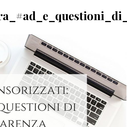
tra_#ad_e_questioni_di