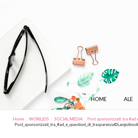
HOME
ALE
Home
WOR(L)DS
SOCIAL MEDIA
Post sponsorizzati: tra #ad 
Post_sponsorizzati_tra_#ad_e_questioni_di_trasparenza©Langolinod