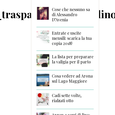
Cose che nessuno sa
_trasparenza©Langolino
di Alessandro
D’Avenia
Entrate e uscite
mensili: scarica la tua
copia 2018!
La lista per preparare
la valigia per il parto
Cosa vedere ad Arona
sul Lago Maggiore
Cadi sette volte,
rialzati otto
Argan e semi di lino: