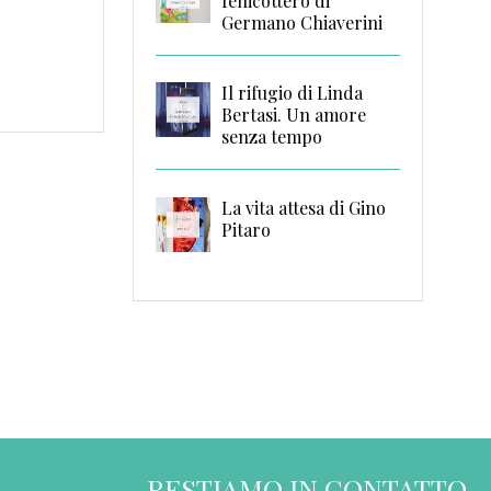
fenicottero di
Germano Chiaverini
Il rifugio di Linda
Bertasi. Un amore
senza tempo
La vita attesa di Gino
Pitaro
RESTIAMO IN CONTATTO