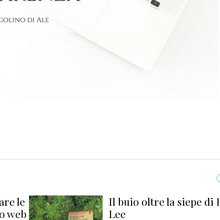
are le
Il buio oltre la siepe di
to web
Lee