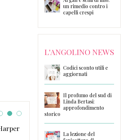
un rimedio contro i
capelli crespi
L'ANGOLINO NEWS
Codici sconto utili e
aggiornati
Il profumo del sud di
Linda Bertasi:
approfondimento
storico
 Harper
La lezione del fenicot
La lezione del
Germano Chiaverini