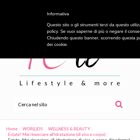
Informativa
Questo sito o gli strumenti terzi da questo utiliz
policy. Se vuoi saperne di più o negare il conse
Chiudendo questo banner, scorrendo questa pagi
dei cookie.
HOME
ALE
Home
WOR(L)DS
WELLNESS & BEAUTY
Estate? Mai rinunciare all'idratazione (di viso e corpo)
WOR(L)DS