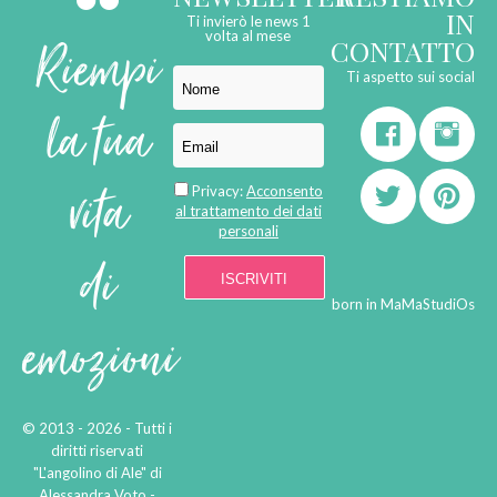
IN
Ti invierò le news 1
Riempi
volta al mese
CONTATTO
Ti aspetto sui social
la tua
vita
Privacy:
Acconsento
al trattamento dei dati
personali
di
born in
MaMaStudiOs
emozioni
© 2013 - 2026 - Tutti i
diritti riservati
"L'angolino di Ale" di
Alessandra Voto -