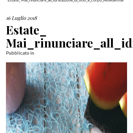
Estate_ Mai_rinunciare_all_idratazione_di_viso_e_corpo_Aloedermal
SERVIZI
16 Luglio 2018
Estate_
COLLABORAZIONI
Mai_rinunciare_all_i
CONTATTI
Pubblicato in