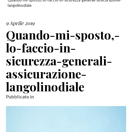
Quando-mi-sposto,-lo-faccio-in-sicurezza-generali-assicurazione-
langolinodiale
SERVIZI
9 Aprile 2019
COLLABORAZIONI
Quando-mi-sposto,-
CONTATTI
lo-faccio-in-
sicurezza-generali-
assicurazione-
langolinodiale
Pubblicato in