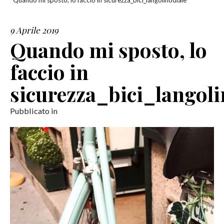
Quando mi sposto, lo faccio in sicurezza_bici_langolinodiale
SERVIZI
9 Aprile 2019
Quando mi sposto, lo
COLLABORAZIONI
faccio in
CONTATTI
sicurezza_bici_langoli
Pubblicato in