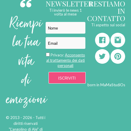
NEWSLETTER
RESTIAMO
IN
Ti invierò le news 1
Riempi
volta al mese
CONTATTO
Ti aspetto sui social
la tua
vita
Privacy:
Acconsento
al trattamento dei dati
personali
di
born in
MaMaStudiOs
emozioni
© 2013 - 2026 - Tutti i
diritti riservati
"L'angolino di Ale" di