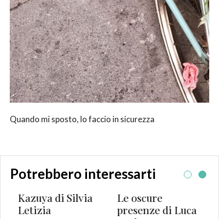
Quando mi sposto, lo faccio in sicurezza
Potrebbero interessarti
Le oscure
Il gran consiglio
Kazu
presenze di Luca
del Real
Leti