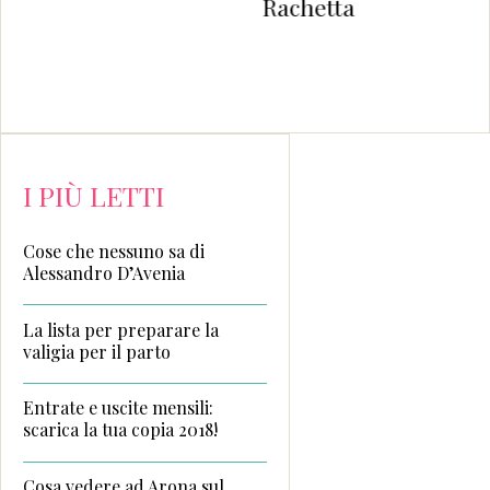
Rachetta
Coniglio di
Santa e Simon S.
Montefiore
I PIÙ LETTI
Cose che nessuno sa di
Alessandro D’Avenia
La lista per preparare la
valigia per il parto
Entrate e uscite mensili:
scarica la tua copia 2018!
Cosa vedere ad Arona sul