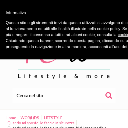
Informativa
Questo sito o gli strumenti terzi da questo utilizzati si avvalgono di
al funzionamento ed utili alle finalità illustrate nella cookie policy. S
più o negare il consenso a tutti o ad alcuni cookie, consulta la
cooki
Chiudendo questo banner, scorrendo questa pagina, cliccando su un
proseguendo la navigazione in altra maniera, acconsenti all’uso dei
HOME
ALE
Home
WOR(L)DS
LIFESTYLE
Quando mi sposto, lo faccio in sicurezza
WOR(L)DS