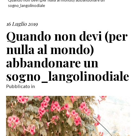
Quando non devi (per nulla al mondo) abbandonare un
sogno_langolinodiale
SERVIZI
16 Luglio 2019
COLLABORAZIONI
Quando non devi (per
CONTATTI
nulla al mondo)
abbandonare un
sogno_langolinodiale
Pubblicato in