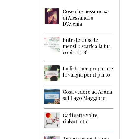
Cose che nessuno sa
di Alessandro
D’Avenia
Entrate e uscite
mensili: scarica la tua
copia 2018!
La lista per preparare
la valigia per il parto
Cosa vedere ad Arona
sul Lago Maggiore
Cadi sette volte,
rialzati otto
Argan e semi di lino: