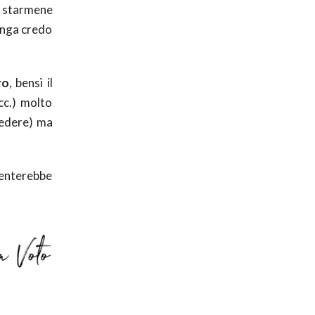
o starmene
unga credo
ro
, bensì il
ecc.) molto
 vedere) ma
esenterebbe