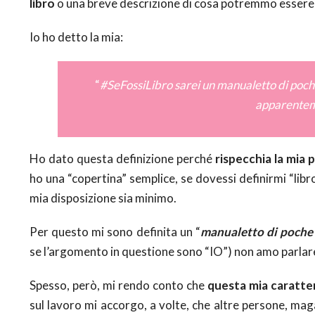
libro
o una breve descrizione di cosa potremmo essere 
Io ho detto la mia:
“
#SeFossiLibro sarei un manualetto di poche
apparenteme
Ho dato questa definizione perché
rispecchia la mia 
ho una “copertina” semplice, se dovessi definirmi “lib
mia disposizione sia minimo.
Per questo mi sono definita un “
manualetto di poche 
se l’argomento in questione sono “IO”) non amo parlare
Spesso, però, mi rendo conto che
questa mia caratter
sul lavoro mi accorgo, a volte, che altre persone, m