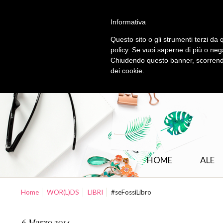
Informativa
Questo sito o gli strumenti terzi da q
policy. Se vuoi saperne di più o neg
Chiudendo questo banner, scorrendo
dei cookie.
HOME
ALE
Home
WOR(L)DS
LIBRI
#seFossiLibro
6 Marzo 2014