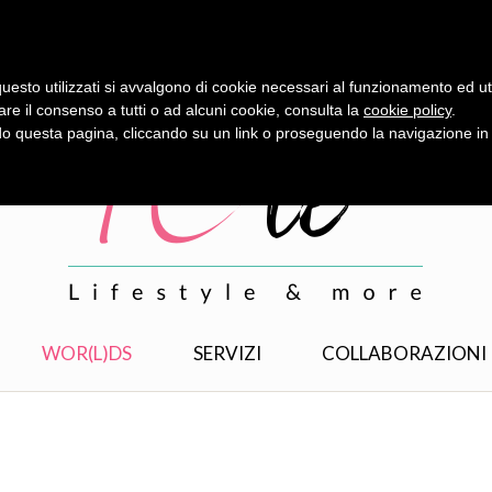
uesto utilizzati si avvalgono di cookie necessari al funzionamento ed utili 
are il consenso a tutti o ad alcuni cookie, consulta la
cookie policy
.
 questa pagina, cliccando su un link o proseguendo la navigazione in a
WOR(L)DS
SERVIZI
COLLABORAZIONI