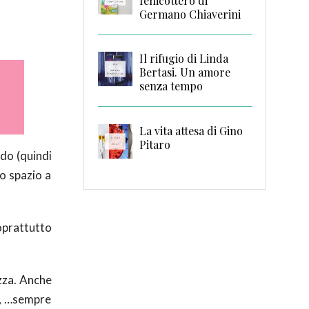
fenicottero di
Germano Chiaverini
Il rifugio di Linda
Bertasi. Un amore
senza tempo
La vita attesa di Gino
Pitaro
do (quindi
o spazio a
soprattutto
izza. Anche
i, …sempre