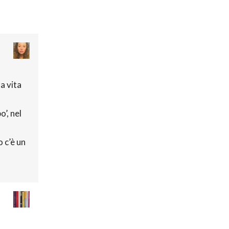
a vita
’, nel
o c’è un