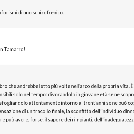
i aforismi di uno schizofrenico.
un Tamarro!
o che andrebbe letto più volte nell’arco della propria vita. È
sibili solo nel tempo: divorandolo in giovane età se ne scopre
e; sfogliandolo attentamente intorno ai trent’anni se ne può cog
azione di un tracollo finale, la sconfitta dell’individuo dinna
e può avere, forse, il sapore dei rimpianti, dell’inadeguatezz