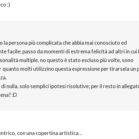
co ;)
ono la persona più complicata che abbia mai conosciuto ed
 facile; passo da momenti di estrema felicità ad altri in cui l
onalità multiple, no questo è stato escluso più volte, sono
quanto molti utilizzino questa espressione per tirarsela un po
za.
 nulla, solo semplici ipotesi risolutive; per il resto in allegat
iena? :D
centrico, con una copertina artistica…