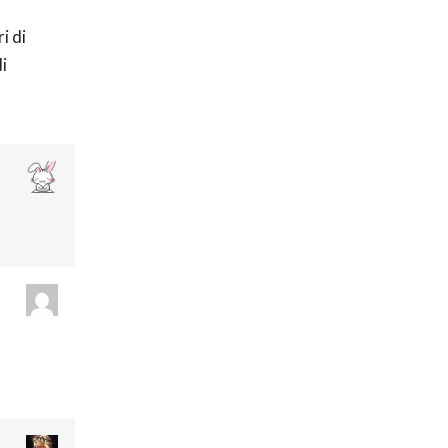
i di
i