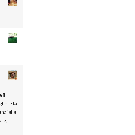
 il
liere la
nzi alla
a e,