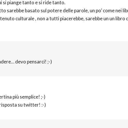
si piange tanto e si ride tanto.
to sarebbe basato sul potere delle parole, un po’ come nei libr
uto culturale , non a tutti piacerebbe, sarebbe un un libro d
ndere… devo pensarci! ;-)
rtina più semplice! ;-)
isposta su twitter! :-)