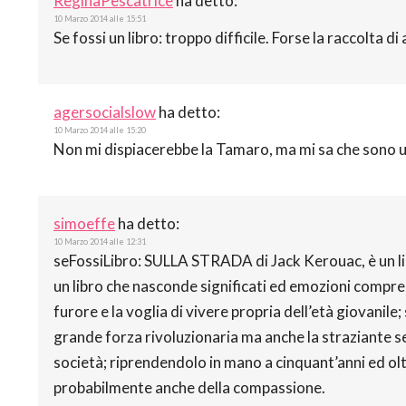
ReginaPescatrice
ha detto:
10 Marzo 2014 alle 15:51
Se fossi un libro: troppo difficile. Forse la raccolta d
agersocialslow
ha detto:
10 Marzo 2014 alle 15:20
Non mi dispiacerebbe la Tamaro, ma mi sa che sono 
simoeffe
ha detto:
10 Marzo 2014 alle 12:31
seFossiLibro: SULLA STRADA di Jack Kerouac, è un libr
un libro che nasconde significati ed emozioni compren
furore e la voglia di vivere propria dell’età giovanil
grande forza rivoluzionaria ma anche la straziante sens
società; riprendendolo in mano a cinquant’anni ed oltr
probabilmente anche della compassione.