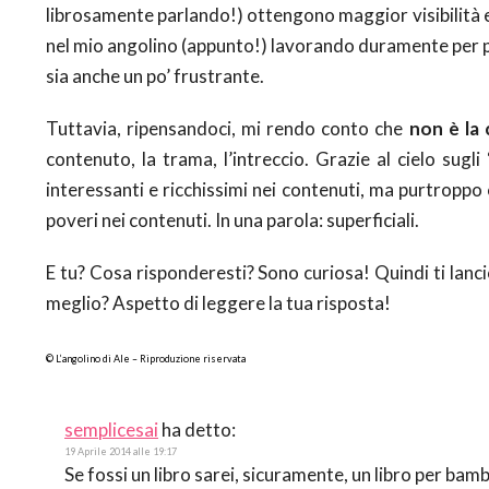
librosamente parlando!) ottengono maggior visibilità 
nel mio angolino (appunto!) lavorando duramente per p
sia anche un po’ frustrante.
Tuttavia, ripensandoci, mi rendo conto che
non è la 
contenuto, la trama, l’intreccio. Grazie al cielo sugl
interessanti e ricchissimi nei contenuti, ma purtroppo
poveri nei contenuti. In una parola: superficiali.
E tu? Cosa risponderesti? Sono curiosa! Quindi ti lancio
meglio? Aspetto di leggere la tua risposta!
© L’angolino di Ale – Riproduzione riservata
semplicesai
ha detto:
19 Aprile 2014 alle 19:17
Se fossi un libro sarei, sicuramente, un libro per bamb