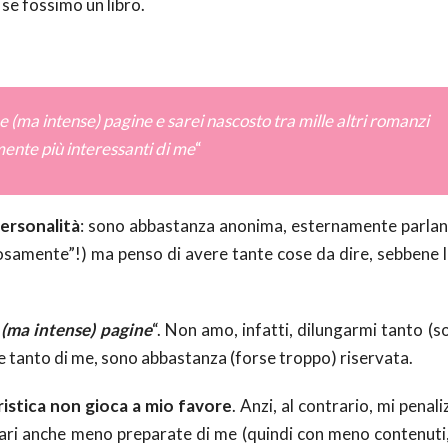
se fossimo un libro.
 (ma intense) pagine e sarei nascosto tra mille altri romanzi
nte più interessanti di me
“
personalità
: sono abbastanza anonima, esternamente parlan
rosamente”!) ma penso di avere tante cose da dire, sebbene l
(ma intense) pagine
“. Non amo, infatti, dilungarmi tanto (
 tanto di me, sono abbastanza (forse troppo) riservata.
istica non gioca a mio favore
. Anzi, al contrario, mi penal
agari anche meno preparate di me (quindi con meno contenut