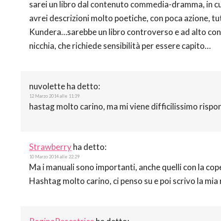
sarei un libro dal contenuto commedia-dramma, in cui 
avrei descrizioni molto poetiche, con poca azione, tut
Kundera…sarebbe un libro controverso e ad alto conten
nicchia, che richiede sensibilità per essere capito…
nuvolette
ha detto:
12 Marzo 2014 alle 11:39
hastag molto carino, ma mi viene difficilissimo rispo
Strawberry
ha detto:
10 Marzo 2014 alle 22:29
Ma i manuali sono importanti, anche quelli con la cope
Hashtag molto carino, ci penso su e poi scrivo la mia r