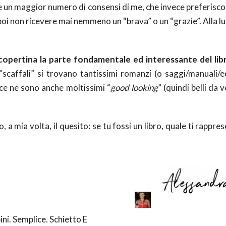
e un maggior numero di consensi di me, che invece preferisc
oi non ricevere mai nemmeno un “brava” o un “grazie”. Alla l
copertina la parte fondamentale ed interessante del lib
i “scaffali” si trovano tantissimi romanzi (o saggi/manuali/
 ce ne sono anche moltissimi “
good looking
” (quindi belli da
, a mia volta, il quesito: se tu fossi un libro, quale ti rappr
ini. Semplice. Schietto E