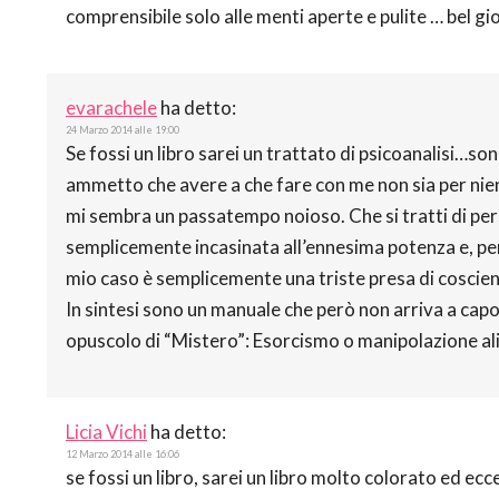
comprensibile solo alle menti aperte e pulite … bel gio
evarachele
ha detto:
24 Marzo 2014 alle 19:00
Se fossi un libro sarei un trattato di psicoanalisi…s
ammetto che avere a che fare con me non sia per niente
mi sembra un passatempo noioso. Che si tratti di pers
semplicemente incasinata all’ennesima potenza e, per 
mio caso è semplicemente una triste presa di coscien
In sintesi sono un manuale che però non arriva a capo di
opuscolo di “Mistero”: Esorcismo o manipolazione al
Licia Vichi
ha detto:
12 Marzo 2014 alle 16:06
se fossi un libro, sarei un libro molto colorato ed ec