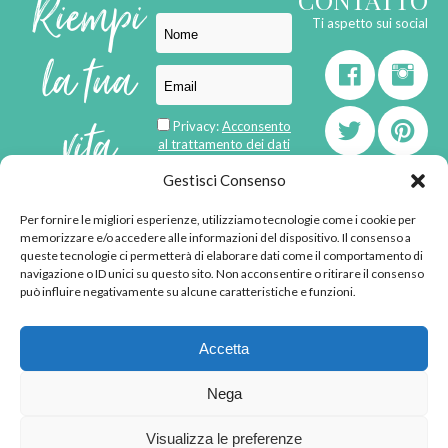
Riempi
Ti aspetto sui social
la tua
vita
Privacy:
Acconsento
al trattamento dei dati
personali
di
Gestisci Consenso
Per fornire le migliori esperienze, utilizziamo tecnologie come i cookie per
born in
MaMaStudiOs
memorizzare e/o accedere alle informazioni del dispositivo. Il consenso a
emozioni
queste tecnologie ci permetterà di elaborare dati come il comportamento di
navigazione o ID unici su questo sito. Non acconsentire o ritirare il consenso
può influire negativamente su alcune caratteristiche e funzioni.
© 2013 - 2026 - Tutti i
Accetta
diritti riservati
"L'angolino di Ale" di
Nega
Alessandra Voto -
angolinodiale@gmail.com
Visualizza le preferenze
P.IVA 02592570036 -