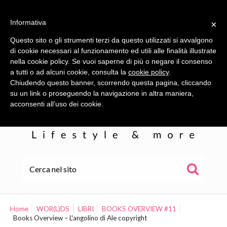
Informativa
×
Questo sito o gli strumenti terzi da questo utilizzati si avvalgono
di cookie necessari al funzionamento ed utili alle finalità illustrate
nella cookie policy. Se vuoi saperne di più o negare il consenso
a tutti o ad alcuni cookie, consulta la
cookie policy
.
Chiudendo questo banner, scorrendo questa pagina, cliccando
su un link o proseguendo la navigazione in altra maniera,
acconsenti all’uso dei cookie.
HOME
ALE
Home
WOR(L)DS
LIBRI
BOOKS OVERVIEW #11
Books Overview – L'angolino di Ale copyright
WOR(L)DS