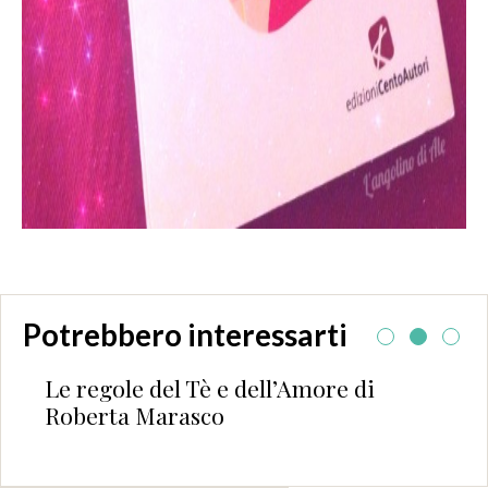
Potrebbero interessarti
Tè e dell’Amore di
Guest Post : Noemi
sco