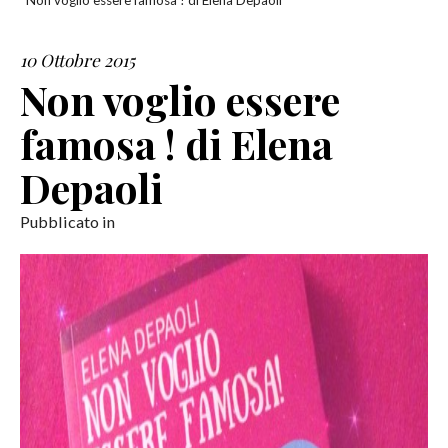
Non voglio essere famosa ! di Elena Depaoli
SERVIZI
10 Ottobre 2015
Non voglio essere
COLLABORAZIONI
famosa ! di Elena
CONTATTI
Depaoli
Pubblicato in